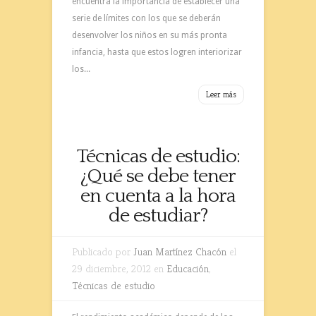
encuentra la importancia de establecer una
serie de límites con los que se deberán
desenvolver los niños en su más pronta
infancia, hasta que estos logren interiorizar
los...
Leer más
Técnicas de estudio:
¿Qué se debe tener
en cuenta a la hora
de estudiar?
Publicado por
Juan Martínez Chacón
el
29 diciembre, 2012 en
Educación
,
Técnicas de estudio