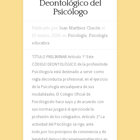
Deontológico del
Psicólogo
Publicado por
Juan Martínez Chacón
el
10 marzo, 2016 en
Psicología
,
Psicología
educativa
TÍTULO PRELIMINAR Artículo 1º Este
CÓDIGO DEONTOLÓGICO de la profesiónde
Psicólogo/a está destinado a servir como
regla deconducta profesional, en el ejercicio
de la Psicología encualquiera de sus
modalidades. El Colegio Oficial de
Psicólogoslo hace suyo y de acuerdo con
sus normas juzgará el ejerciciode la
profesión de los colegiados. Artículo 2º La
actividad del Psicólogo se rige, ante
todo,por los principios de convivencia y de
legalidad democráticamenteestablecidos en